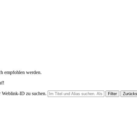
ach empfohlen werden.
uf!
er Weblink-ID zu suchen.
Filter
Zurück