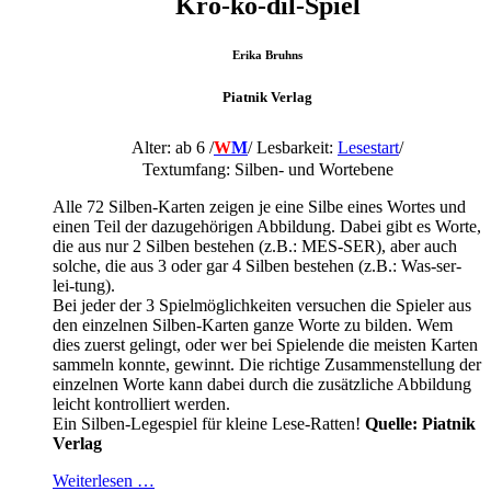
Kro-ko-dil-Spiel
Erika Bruhns
Piatnik Verlag
Alter: ab 6 /
W
M
/
Lesbarkeit:
Lesestart
/
Textumfang: Silben- und Wortebene
Alle 72 Silben-Karten zeigen je eine Silbe eines Wortes und
einen Teil der dazugehörigen Abbildung. Dabei gibt es Worte,
die aus nur 2 Silben bestehen (z.B.: MES-SER), aber auch
solche, die aus 3 oder gar 4 Silben bestehen (z.B.: Was-ser-
lei-tung).
Bei jeder der 3 Spielmöglichkeiten versuchen die Spieler aus
den einzelnen Silben-Karten ganze Worte zu bilden. Wem
dies zuerst gelingt, oder wer bei Spielende die meisten Karten
sammeln konnte, gewinnt. Die richtige Zusammenstellung der
einzelnen Worte kann dabei durch die zusätzliche Abbildung
leicht kontrolliert werden.
Ein Silben-Legespiel für kleine Lese-Ratten!
Quelle: Piatnik
Verlag
Weiterlesen …