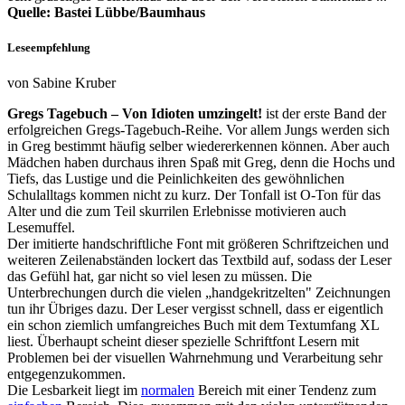
Quelle: Bastei Lübbe/Baumhaus
Leseempfehlung
von Sabine Kruber
Gregs Tagebuch – Von Idioten umzingelt!
ist der erste Band der
erfolgreichen Gregs-Tagebuch-Reihe. Vor allem Jungs werden sich
in Greg bestimmt häufig selber wiedererkennen können. Aber auch
Mädchen haben durchaus ihren Spaß mit Greg, denn die Hochs und
Tiefs, das Lustige und die Peinlichkeiten des gewöhnlichen
Schulalltags kommen nicht zu kurz. Der Tonfall ist O-Ton für das
Alter und die zum Teil skurrilen Erlebnisse motivieren auch
Lesemuffel.
Der imitierte handschriftliche Font mit größeren Schriftzeichen und
weiteren Zeilenabständen lockert das Textbild auf, sodass der Leser
das Gefühl hat, gar nicht so viel lesen zu müssen. Die
Unterbrechungen durch die vielen „handgekritzelten" Zeichnungen
tun ihr Übriges dazu. Der Leser vergisst schnell, dass er eigentlich
ein schon ziemlich umfangreiches Buch mit dem Textumfang XL
liest. Überhaupt scheint dieser spezielle Schriftfont Lesern mit
Problemen bei der visuellen Wahrnehmung und Verarbeitung sehr
entgegenzukommen.
Die Lesbarkeit liegt im
normalen
Bereich mit einer Tendenz zum