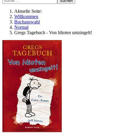
Suchen
Aktuelle Seite:
Willkommen
Buchauswahl
Normal
Gregs Tagebuch - Von Idioten umzingelt!