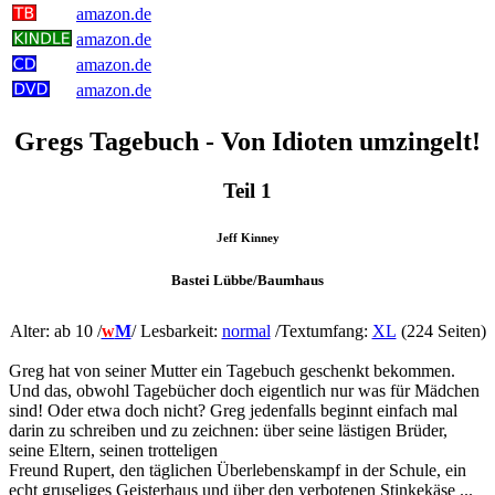
amazon.de
amazon.de
amazon.de
amazon.de
Gregs Tagebuch - Von Idioten umzingelt!
Teil 1
Jeff Kinney
Bastei Lübbe/Baumhaus
Alter: ab 10 /
w
M
/
Lesbarkeit:
normal
/Textumfang:
XL
(224 Seiten)
Greg hat von seiner Mutter ein Tagebuch geschenkt bekommen.
Und das, obwohl Tagebücher doch eigentlich nur was für Mädchen
sind! Oder etwa doch nicht? Greg jedenfalls beginnt einfach mal
darin zu schreiben und zu zeichnen: über seine lästigen Brüder,
seine Eltern, seinen trotteligen
Freund Rupert, den täglichen Überlebenskampf in der Schule, ein
echt gruseliges Geisterhaus und über den verbotenen Stinkekäse ...