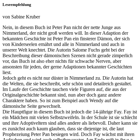
Leseempfehlung
von Sabine Kruber
Nein, in diesem Buch ist Peter Pan nicht der nette Junge aus
Nimmerland, der nicht groß werden will. In dieser Adaption der
bekannten Geschichte ist Peter Pan ein finsterer Dämon, der sich
von Kinderseelen ernährt und alle in Nimmerland und auch in
unserer Welt knechtet. Die Autorin Salome Fuchs geht bei der
Beschreibung dieser dämonischen Szenen nicht gerade zimperlich
vor, das Buch ist also eher nichts für schwache Nerven, aber
ansonsten für jeden, der gerne Adaptionen bekannter Geschichten
liest.
Jedoch geht es nicht nur düster in Nimmerland zu. Die Autorin hat
die Welten, die sie beschreibt, sehr schön und detailreich gestaltet.
Im Laufe der Geschichte tauchen viele Figuren auf, die aus der
Originalgeschichte bekannt sind, nun aber doch ganz andere
Charaktere haben. So ist zum Beispiel auch Wendy auf die
dämonische Seite gewechselt.
Die Hauptfigur in diesem Buch ist jedoch die 14-jährige Fay. Fay ist
ein Mädchen mit vielen Selbstzweifeln. In der Schule ist sie schlecht
und ihre Adoptiveltern sind alles andere als liebevoll. Daher kann sie
es zunächst auch kaum glauben, dass sie diejenige ist, die laut
Prophezeiung Peter Pan besiegen wird. Doch Fay wächst mit ihren
Aufgaben und wird auch selbstbewusster. Am Ende reift in ihr u.a.