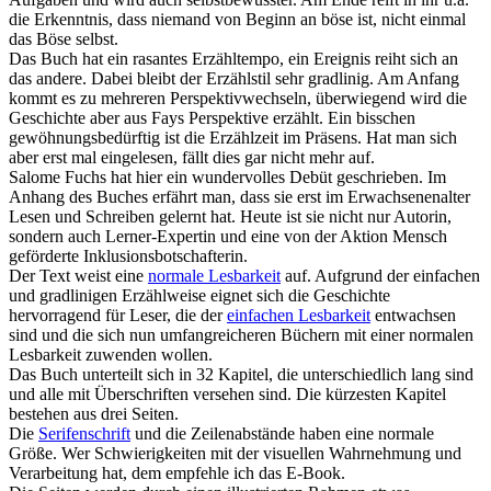
die Erkenntnis, dass niemand von Beginn an böse ist, nicht einmal
das Böse selbst.
Das Buch hat ein rasantes Erzähltempo, ein Ereignis reiht sich an
das andere. Dabei bleibt der Erzählstil sehr gradlinig. Am Anfang
kommt es zu mehreren Perspektivwechseln, überwiegend wird die
Geschichte aber aus Fays Perspektive erzählt. Ein bisschen
gewöhnungsbedürftig ist die Erzählzeit im Präsens. Hat man sich
aber erst mal eingelesen, fällt dies gar nicht mehr auf.
Salome Fuchs hat hier ein wundervolles Debüt geschrieben. Im
Anhang des Buches erfährt man, dass sie erst im Erwachsenenalter
Lesen und Schreiben gelernt hat. Heute ist sie nicht nur Autorin,
sondern auch Lerner-Expertin und eine von der Aktion Mensch
geförderte Inklusionsbotschafterin.
Der Text weist eine
normale Lesbarkeit
auf. Aufgrund der einfachen
und gradlinigen Erzählweise eignet sich die Geschichte
hervorragend für Leser, die der
einfachen Lesbarkeit
entwachsen
sind und die sich nun umfangreicheren Büchern mit einer normalen
Lesbarkeit zuwenden wollen.
Das Buch unterteilt sich in 32 Kapitel, die unterschiedlich lang sind
und alle mit Überschriften versehen sind. Die kürzesten Kapitel
bestehen aus drei Seiten.
Die
Serifenschrift
und die Zeilenabstände haben eine normale
Größe. Wer Schwierigkeiten mit der visuellen Wahrnehmung und
Verarbeitung hat, dem empfehle ich das E-Book.