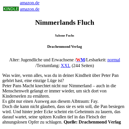
amazon.de
amazon.de
Nimmerlands Fluch
Salome Fuchs
Drachenmond Verlag
Alter: Jugendliche und Erwachsene /
W
M
/
Lesbarkeit:
normal
/Textumfang:
XXL
(244 Seiten)
Was wäre, wenn alles, was du in deiner Kindheit über Peter Pan
gehört hast, eine einzige Lüge ist?
Peter Pans Macht knechtet nicht nur Nimmerland – auch in die
Menschenwelt gelangt er immer wieder, um sich dort von
Kinderseelen zu ernähren.
Es gibt nur einen Ausweg aus diesem Albtraum: Fay.
Doch die kann nicht glauben, dass sie es sein soll, die Pan besiegen
wird. Und hinter jeder Ecke scheint ein Geheimnis zu lauern, das
darauf wartet, seine spitzen Krallen tief in das Fleisch der
ahnungslosen Opfer zu schlagen.
Quelle: Drachenmond Verlag