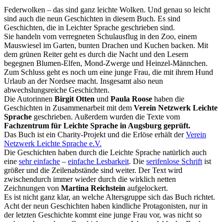
Federwolken – das sind ganz leichte Wolken. Und genau so leicht
sind auch die neun Geschichten in diesem Buch. Es sind
Geschichten, die in Leichter Sprache geschrieben sind.
Sie handeln vom verregneten Schulausflug in den Zoo, einem
Mauswiesel im Garten, bunten Drachen und Kuchen backen. Mit
dem grünen Reiter geht es durch die Nacht und den Lesern
begegnen Blumen-Elfen, Mond-Zwerge und Heinzel-Männchen.
Zum Schluss geht es noch um eine junge Frau, die mit ihrem Hund
Urlaub an der Nordsee macht. Insgesamt also neun
abwechslungsreiche Geschichten.
Die Autorinnen
Birgit Otten
und
Paula Roose
haben die
Geschichten in Zusammenarbeit mit dem
Verein Netzwerk Leichte
Sprache
geschrieben. Außerdem wurden die Texte vom
Fachzentrum für Leichte Sprache in Augsburg geprüft.
Das Buch ist ein Charity-Projekt und die Erlöse erhält der
Verein
Netzwerk Leichte Sprache e.V.
Die Geschichten haben durch die Leichte Sprache natürlich auch
eine
sehr einfache
–
einfache Lesbarkeit
. Die
serifenlose Schrift
ist
größer und die Zeilenabstände sind weiter. Der Text wird
zwischendurch immer wieder durch die wirklich netten
Zeichnungen von
Martina Reichstein
aufgelockert.
Es ist nicht ganz klar, an welche Altersgruppe sich das Buch richtet.
Acht der neun Geschichten haben kindliche Protagonisten, nur in
der letzten Geschichte kommt eine junge Frau vor, was nicht so