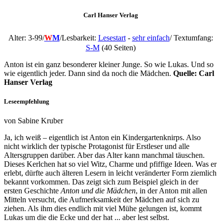
Carl Hanser Verlag
Alter: 3-99/
W
M
/
Lesbarkeit:
Lesestart
-
sehr einfach
/ Textumfang:
S-M
(40 Seiten)
Anton ist ein ganz besonderer kleiner Junge. So wie Lukas. Und so
wie eigentlich jeder. Dann sind da noch die Mädchen.
Quelle:
Carl
Hanser Verlag
Leseempfehlung
von Sabine Kruber
Ja, ich weiß – eigentlich ist Anton ein Kindergartenknirps. Also
nicht wirklich der typische Protagonist für Erstleser und alle
Altersgruppen darüber. Aber das Alter kann manchmal täuschen.
Dieses Kerlchen hat so viel Witz, Charme und pfiffige Ideen. Was er
erlebt, dürfte auch älteren Lesern in leicht veränderter Form ziemlich
bekannt vorkommen. Das zeigt sich zum Beispiel gleich in der
ersten Geschichte
Anton und die Mädchen
, in der Anton mit allen
Mitteln versucht, die Aufmerksamkeit der Mädchen auf sich zu
ziehen. Als ihm dies endlich mit viel Mühe gelungen ist, kommt
Lukas um die die Ecke und der hat ... aber lest selbst.