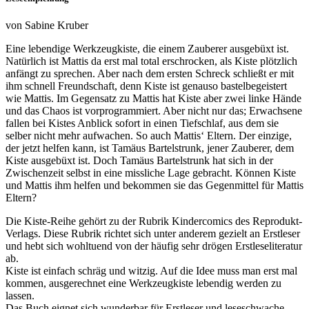
von Sabine Kruber
Eine lebendige Werkzeugkiste, die einem Zauberer ausgebüxt ist.
Natürlich ist Mattis da erst mal total erschrocken, als Kiste plötzlich
anfängt zu sprechen. Aber nach dem ersten Schreck schließt er mit
ihm schnell Freundschaft, denn Kiste ist genauso bastelbegeistert
wie Mattis. Im Gegensatz zu Mattis hat Kiste aber zwei linke Hände
und das Chaos ist vorprogrammiert. Aber nicht nur das; Erwachsene
fallen bei Kistes Anblick sofort in einen Tiefschlaf, aus dem sie
selber nicht mehr aufwachen. So auch Mattis‘ Eltern. Der einzige,
der jetzt helfen kann, ist Tamäus Bartelstrunk, jener Zauberer, dem
Kiste ausgebüxt ist. Doch Tamäus Bartelstrunk hat sich in der
Zwischenzeit selbst in eine missliche Lage gebracht. Können Kiste
und Mattis ihm helfen und bekommen sie das Gegenmittel für Mattis
Eltern?
Die Kiste-Reihe gehört zu der Rubrik Kindercomics des Reprodukt-
Verlags. Diese Rubrik richtet sich unter anderem gezielt an Erstleser
und hebt sich wohltuend von der häufig sehr drögen Erstleseliteratur
ab.
Kiste ist einfach schräg und witzig. Auf die Idee muss man erst mal
kommen, ausgerechnet eine Werkzeugkiste lebendig werden zu
lassen.
Das Buch eignet sich wunderbar für Erstleser und leseschwache