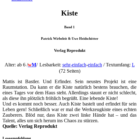
Kiste
Band 1
Patrick Wirbeleit & Uwe Heidschötter
Verlag Reprodukt
Alter: ab 6 /
w
M
/
Lesbarkeit:
sehr-einfach
-
einfach
/ Textumfang:
L
(72 Seiten)
Mattis ist Bastler. Und Erfinder. Sein neustes Projekt ist eine
Raumstation. Da kann er die Kiste natürlich bestens brauchen, die
eines Tages vor dem Haus steht. Allerdings staunt er nicht schlecht,
als diese ihn plötzlich fröhlich begrüßt. Eine lebende Kiste!
Und es kommt noch besser. Auch Kiste bastelt und erfindet für sein
Leben gern! Schließlich war er mal die Werkzeugkiste eines echten
Zauberers. Blöd nur, dass Kiste zwei linke Hände hat – und das
Talent, alles um sich herum ins Chaos zu stürzen.
Quelle: Verlag Reprodukt
Leseempfehlung