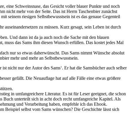
are, eine Schweinsnase, das Gesicht voller blauer Punkte und noch
m nicht mehr von der Seite. Das ist Herrn Taschenbier zunächst
 mit seinem riesigen Selbstbewusstsein ist es das genaue Gegenteil
ihr auseinandersetzen zu müssen. Kurz gesagt, sein Leben ist durch
Leben. Und dann ist da ja auch noch die Sache mit den blauen
 muss das Sams ihm diesen Wunsch erfüllen. Das kostet jedes Mal
infach nur so etwas daherwünscht. Das Sams nimmt Wünsche absolut
enbier mehr und mehr an Selbstbewusstsein.
r ist nicht nur der Autor des Sams‘. Er hat die Samsbücher auch selber
ser gefällt. Die Neuauflage hat auf alle Fälle eine etwas größere
stützen.
stieg in umfangreichere Literatur. Es ist für Leser geeignet, die schon
uch unterteilt sich in acht doch recht umfangreiche Kapitel. Als
rnehmung und Verarbeitung haben, empfehle ich das Ebook.
um Beispiel selbst vom Sams wünschen? Die Geschichte lässt sich