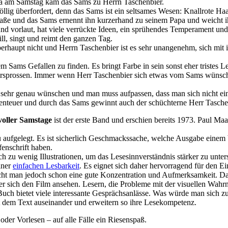
 ja am Samstag kam das Sams zu Herrn Taschenbier.
llig überfordert, denn das Sams ist ein seltsames Wesen: Knallrote Ha
aße und das Sams ernennt ihn kurzerhand zu seinem Papa und weicht ih
und vorlaut, hat viele verrückte Ideen, ein sprühendes Temperament und
ll, singt und reimt den ganzen Tag.
erhaupt nicht und Herrn Taschenbier ist es sehr unangenehm, sich mit 
m Sams Gefallen zu finden. Es bringt Farbe in sein sonst eher tristes 
sprossen. Immer wenn Herr Taschenbier sich etwas vom Sams wünscht,
 sehr genau wünschen und man muss aufpassen, dass man sich nicht e
Abenteuer und durch das Sams gewinnt auch der schüchterne Herr Tasch
oller Samstage
ist der erste Band und erschien bereits 1973. Paul Maa
ufgelegt. Es ist sicherlich Geschmackssache, welche Ausgabe einem bes
fenschrift haben.
ch zu wenig Illustrationen, um das Lesesinnverständnis stärker zu unter
iner
einfachen Lesbarkeit
. Es eignet sich daher hervorragend für den Ein
ht man jedoch schon eine gute Konzentration und Aufmerksamkeit. Das B
 sich den Film ansehen. Lesern, die Probleme mit der visuellen Wah
ch bietet viele interessante Gesprächsanlässe. Was würde man sich z
t dem Text auseinander und erweitern so ihre Lesekompetenz.
oder Vorlesen – auf alle Fälle ein Riesenspaß.