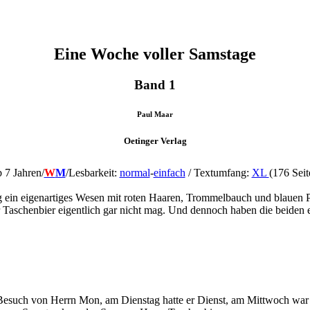
Eine Woche voller Samstage
Band 1
Paul Maar
Oetinger Verlag
 7 Jahren/
W
M
/
Lesbarkeit:
normal
-
einfach
/ Textumfang:
XL
(176 Seit
ein eigenartiges Wesen mit roten Haaren, Trommelbauch und blauen Pun
err Taschenbier eigentlich gar nicht mag. Und dennoch haben die beide
such von Herrn Mon, am Dienstag hatte er Dienst, am Mittwoch war l