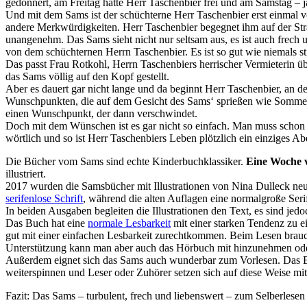
gedonnert, am Freitag hatte Herr Taschenbier frei und am Samstag –
Und mit dem Sams ist der schüchterne Herr Taschenbier erst einmal vö
andere Merkwürdigkeiten. Herr Taschenbier begegnet ihm auf der Str
unangenehm. Das Sams sieht nicht nur seltsam aus, es ist auch frech 
von dem schüchternen Herrn Taschenbier. Es ist so gut wie niemals sti
Das passt Frau Rotkohl, Herrn Taschenbiers herrischer Vermieterin üb
das Sams völlig auf den Kopf gestellt.
Aber es dauert gar nicht lange und da beginnt Herr Taschenbier, an de
Wunschpunkten, die auf dem Gesicht des Sams‘ sprießen wie Sommer
einen Wunschpunkt, der dann verschwindet.
Doch mit dem Wünschen ist es gar nicht so einfach. Man muss schon
wörtlich und so ist Herr Taschenbiers Leben plötzlich ein einziges 
Die Bücher vom Sams sind echte Kinderbuchklassiker.
Eine Woche v
illustriert.
2017 wurden die Samsbücher mit Illustrationen von Nina Dulleck neu a
serifenlose Schrift
, während die alten Auflagen eine normalgroße Seri
In beiden Ausgaben begleiten die Illustrationen den Text, es sind jedo
Das Buch hat eine
normale Lesbarkeit
mit einer starken Tendenz zu e
gut mit einer einfachen Lesbarkeit zurechtkommen. Beim Lesen brauc
Unterstützung kann man aber auch das Hörbuch mit hinzunehmen oder
Außerdem eignet sich das Sams auch wunderbar zum Vorlesen. Das Bu
weiterspinnen und Leser oder Zuhörer setzen sich auf diese Weise mi
Fazit: Das Sams – turbulent, frech und liebenswert – zum Selberlesen 