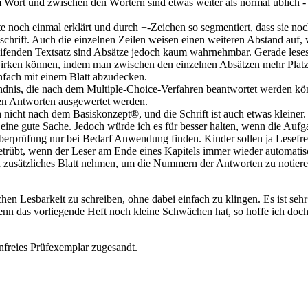
Wort und zwischen den Wörtern sind etwas weiter als normal üblich -
noch einmal erklärt und durch +-Zeichen so segmentiert, dass sie noc
schrift. Auch die einzelnen Zeilen weisen einen weiteren Abstand au
reifenden Textsatz sind Absätze jedoch kaum wahrnehmbar. Gerade lese
irken können, indem man zwischen den einzelnen Absätzen mehr Platz ge
nfach mit einem Blatt abzudecken.
tändnis, die nach dem Multiple-Choice-Verfahren beantwortet werden 
chen Antworten ausgewertet werden.
h nicht nach dem Basiskonzept®, und die Schrift ist auch etwas kleiner.
eine gute Sache. Jedoch würde ich es für besser halten, wenn die Aufg
berprüfung nur bei Bedarf Anwendung finden. Kinder sollen ja Lesefre
trübt, wenn der Leser am Ende eines Kapitels immer wieder automatisch
zusätzliches Blatt nehmen, um die Nummern der Antworten zu notieren,
hen Lesbarkeit zu schreiben, ohne dabei einfach zu klingen. Es ist seh
n das vorliegende Heft noch kleine Schwächen hat, so hoffe ich doch, 
nfreies Prüfexemplar zugesandt.