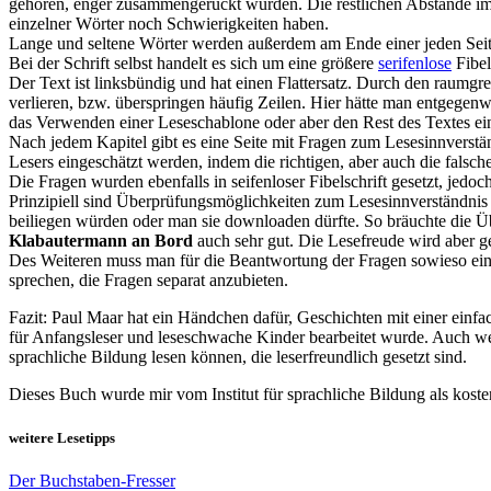
gehören, enger zusammengerückt wurden. Die restlichen Abstände im 
einzelner Wörter noch Schwierigkeiten haben.
Lange und seltene Wörter werden außerdem am Ende einer jeden Seite 
Bei der Schrift selbst handelt es sich um eine größere
serifenlose
Fibel
Der Text ist linksbündig und hat einen Flattersatz. Durch den raumg
verlieren, bzw. überspringen häufig Zeilen. Hier hätte man entgegenw
das Verwenden einer Leseschablone oder aber den Rest des Textes ei
Nach jedem Kapitel gibt es eine Seite mit Fragen zum Lesesinnvers
Lesers eingeschätzt werden, indem die richtigen, aber auch die fals
Die Fragen wurden ebenfalls in seifenloser Fibelschrift gesetzt, jedoc
Prinzipiell sind Überprüfungsmöglichkeiten zum Lesesinnverständnis 
beiliegen würden oder man sie downloaden dürfte. So bräuchte die Ü
Klabautermann an Bord
auch sehr gut. Die Lesefreude wird aber ge
Des Weiteren muss man für die Beantwortung der Fragen sowieso ein 
sprechen, die Fragen separat anzubieten.
Fazit: Paul Maar hat ein Händchen dafür, Geschichten mit einer einfac
für Anfangsleser und leseschwache Kinder bearbeitet wurde. Auch wen
sprachliche Bildung lesen können, die leserfreundlich gesetzt sind.
Dieses Buch wurde mir vom Institut für sprachliche Bildung als koste
weitere Lesetipps
Der Buchstaben-Fresser