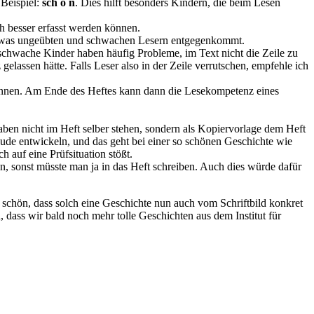
 Beispiel:
sch ö n
. Dies hilft besonders Kindern, die beim Lesen
h besser erfasst werden können.
f, was ungeübten und schwachen Lesern entgegenkommt.
schwache Kinder haben häufig Probleme, im Text nicht die Zeile zu
lassen hätte. Falls Leser also in der Zeile verrutschen, empfehle ich
können. Am Ende des Heftes kann dann die Lesekompetenz eines
aben nicht im Heft selber stehen, sondern als Kopiervorlage dem Heft
ude entwickeln, und das geht bei einer so schönen Geschichte wie
 auf eine Prüfsituation stößt.
 sonst müsste man ja in das Heft schreiben. Auch dies würde dafür
r schön, dass solch eine Geschichte nun auch vom Schriftbild konkret
dass wir bald noch mehr tolle Geschichten aus dem Institut für