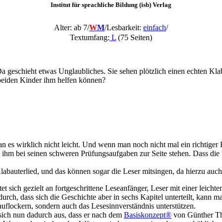
Institut für sprachliche Bildung (isb) Verlag
Alter: ab 7/
W
M
/
Lesbarkeit:
einfach
/
Textumfang:
L
(75 Seiten)
Da geschieht etwas Unglaubliches. Sie sehen plötzlich einen echten K
 beiden Kinder ihm helfen können?
n es wirklich nicht leicht. Und wenn man noch nicht mal ein richtiger K
ara ihm bei seinen schweren Prüfungsaufgaben zur Seite stehen. Dass di
bauterlied, und das können sogar die Leser mitsingen, da hierzu auch
t sich gezielt an fortgeschrittene Leseanfänger, Leser mit einer leich
durch, dass sich die Geschichte aber in sechs Kapitel unterteilt, kann
d auflockern, sondern auch das Lesesinnverständnis unterstützen.
 sich nun dadurch aus, dass er nach dem
Basiskonzept®
von Günther Tho