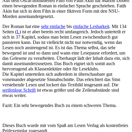
Aus dem Oscar-nominierten Film von Fatih Akin hat Marion Döbert
einen bewegenden Roman in einfacher Sprache geschrieben. Fatih
Akin hat sich in dem Film in einer fiktiven Form mit den NSU-
Morden auseinandergesetzt.
Der Roman hat eine
sehr einfache
bis
einfache Lesbarkeit
. Mit 134
Seiten (
L
) ist er aber bereits recht umfangreich. Jedoch unterteilt er
sich in 37 Kapitel, sodass man beim Lesen zwischendurch gut
pausieren kann. Das ist vielleicht nicht nur notwendig, wenn das
Lesen noch anstrengend ist. Es ist das Thema selbst, das sehr
bewegend ist und so dann und wann eine Lesepause erfordert, um
das Gelesene zu verarbeiten. Überhaupt lädt der Inhalt dazu ein, sich
damit auseinanderzusetzen. Das Buch eignet sich somit auch
hervorragend als Klassenlektüre oder für Leseklubs.
Die Kapitel unterteilen sich außerdem in überschaubare gut
voneinander abgesetzte Sinnabschnitte. Das erleichtert das Sinn
verstehende Lesen und lockert das Textbild insgesamt auf. Die
serifenlose Schrift
ist etwas größer und die Zeilenabstände sind
etwas weiter.
Fazit: Ein sehr bewegendes Buch zu einem schweren Thema.
Dieses Buch wurde mir vom Spaß am Lesen Verlag als kostenfreies
Prüfexemplar zugesandt.