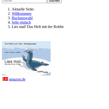
Suchen
Aktuelle Seite:
Willkommen
Buchauswahl
Sehr einfach
Lies mal! Das Heft mit der Robbe
amazon.de