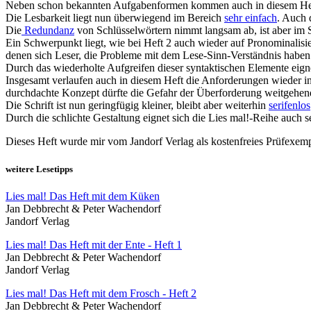
Neben schon bekannten Aufgabenformen kommen auch in diesem Heft 
Die Lesbarkeit liegt nun überwiegend im Bereich
sehr einfach
. Auch 
Die
Redundanz
von Schlüsselwörtern nimmt langsam ab, ist aber im 
Ein Schwerpunkt liegt, wie bei Heft 2 auch wieder auf Pronominalisie
denen sich Leser, die Probleme mit dem Lese-Sinn-Verständnis haben
Durch das wiederholte Aufgreifen dieser syntaktischen Elemente eignet
Insgesamt verlaufen auch in diesem Heft die Anforderungen wieder in
durchdachte Konzept dürfte die Gefahr der Überforderung weitgehend
Die Schrift ist nun geringfügig kleiner, bleibt aber weiterhin
serifenlos
Durch die schlichte Gestaltung eignet sich die Lies mal!-Reihe auch 
Dieses Heft wurde mir vom Jandorf Verlag als kostenfreies Prüfexemp
weitere Lesetipps
Lies mal! Das Heft mit dem Küken
Jan Debbrecht & Peter Wachendorf
Jandorf Verlag
Lies mal! Das Heft mit der Ente - Heft 1
Jan Debbrecht & Peter Wachendorf
Jandorf Verlag
Lies mal! Das Heft mit dem Frosch - Heft 2
Jan Debbrecht & Peter Wachendorf