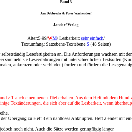
Band 3
Jan Debbrecht & Peter Wachendorf
Jandorf Verlag
Alter:5-99/
W
M
/
Lesbarkeit:
sehr einfach
/
Textumfang: Satzebene-Textebene
S
(48 Seiten)
selbstständig Lesefertigkeiten an. Die Anforderungen wachsen mit den
i sammeln sie Leseerfahrungen mit unterschiedlichen Textsorten (Kurzg
len, ankreuzen oder verbinden) fordern und fördern die Lesegenauigk
 und z.T auch einen neuen Titel erhalten. Aus dem Heft mit dem Hund
 einige Textänderungen, die sich aber auf die Lesbarkeit, wenn überhau
Reihe.
 der Übergang zu Heft 3 ein nahtloses Anknüpfen. Heft 2 endet mit ei
jedoch noch nicht. Auch die Sätze werden geringfügig länger.