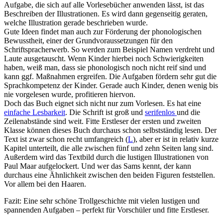
Aufgabe, die sich auf alle Vorlesebücher anwenden lässt, ist das
Beschreiben der Illustrationen. Es wird dann gegenseitig geraten,
welche Illustration gerade beschrieben wurde.
Gute Ideen findet man auch zur Förderung der phonologischen
Bewusstheit, einer der Grundvoraussetzungen für den
Schriftspracherwerb. So werden zum Beispiel Namen verdreht und
Laute ausgetauscht. Wenn Kinder hierbei noch Schwierigkeiten
haben, weiß man, dass sie phonologisch noch nicht reif sind und
kann ggf. Maßnahmen ergreifen. Die Aufgaben fördern sehr gut die
Sprachkompetenz der Kinder. Gerade auch Kinder, denen wenig bis
nie vorgelesen wurde, profitieren hiervon.
Doch das Buch eignet sich nicht nur zum Vorlesen. Es hat eine
einfache Lesbarkeit
. Die Schrift ist groß und
serifenlos
und die
Zeilenabstände sind weit. Fitte Erstleser der ersten und zweiten
Klasse können dieses Buch durchaus schon selbstständig lesen. Der
Text ist zwar schon recht umfangreich (
L
), aber er ist in relativ kurze
Kapitel unterteilt, die alle zwischen fünf und zehn Seiten lang sind.
Außerdem wird das Textbild durch die lustigen Illustrationen von
Paul Maar aufgelockert. Und wer das Sams kennt, der kann
durchaus eine Ähnlichkeit zwischen den beiden Figuren feststellen.
Vor allem bei den Haaren.
Fazit: Eine sehr schöne Trollgeschichte mit vielen lustigen und
spannenden Aufgaben – perfekt für Vorschüler und fitte Erstleser.