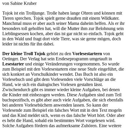
von Sabine Kruber
Tojok ist ein Trolljunge. Trolle haben lange Ohren und können mit
Tieren sprechen. Tojok spielt gerne draußen mit einem Wildkater.
Manchmal muss er aber auch seiner Mama daheim helfen. Als er ihr
besonders toll geholfen hat, will die Mutter ihm zur Belohnung sein
Lieblingsessen kochen, aber das ist gar nicht so einfach. Tojok geht
in den Wald und fragt dort viele Tiere, was sie gerne mögen, doch
leider ist nichts für ihn dabei.
Der kleine Troll Tojok
gehört zu den
Vorlesestartern
von
Oetinger. Der Verlag hat sein Erstleseprogramm umgetauft in
Lesestarter
und einige Veränderungen vorgenommen. So wurde
zum Beispiel mit den Vorlesestartern eine neue Stufe eingeführt, die
sich konkret an Vorschulkinder wendet. Das Buch ist also ein
Vorlesebuch und gibt dem Vorlesenden viele Vorschläge an die
Hand, wie sich ein dialogisches Vorlesen gestalten lässt.
Zwischendurch gibt es immer wieder kleine Aufgaben, bei denen
die Kinder mit einbezogen werden. Diese Aufgaben sind zum Teil
buchspezifisch, es gibt aber auch viele Aufgaben, die sich ebenfalls
bei anderen Vorlesebüchern anwenden lassen. So kann der
Vorlesende zum Beispiel ein falsches Wort mit in den Text mogeln
und das Kind meldet sich, wenn es das falsche Wort hört. Oder aber
es hebt die Hand, sobald ein bestimmtes Wort vorgelesen wird.
Solche Aufgaben fördern das aufmerksame Zuhören. Eine weitere