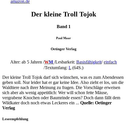
amazon.de
Der kleine Troll Tojok
Band 1
Paul Maar
Oetinger Verlag
Alter: ab 5 Jahren /
W
M
/
Lesbarkeit:
Basisfähigkeit
/
einfach
/Textumfang:
L
(64S.
)
Der kleine Troll Tojok darf sich wünschen, was es zum Abendessen
geben soll. Nur leider hat er gar keine Idee. Also zieht er los, um die
Waldtiere nach ihrer Meinung zu fragen. Die Vorschläge erweisen
sich aber als wenig appetitlich: Wer will schon fette Mäuse,
vergrabene Knochen oder Baumrinde essen? Doch dann fällt dem
Wildkater doch noch etwas Leckeres ein ...
Quelle: Oetinger
Verlag
Leseempfehlung