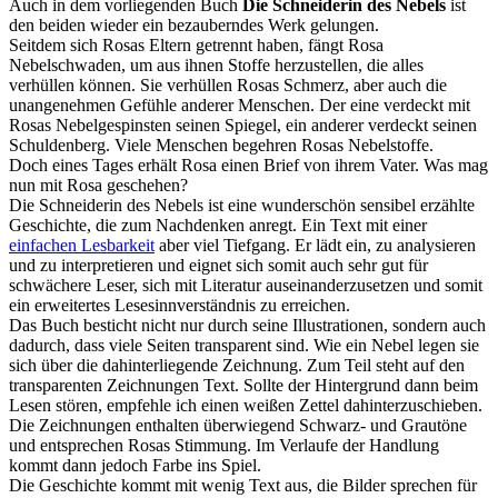
Auch in dem vorliegenden Buch
Die Schneiderin des Nebels
ist
den beiden wieder ein bezauberndes Werk gelungen.
Seitdem sich Rosas Eltern getrennt haben, fängt Rosa
Nebelschwaden, um aus ihnen Stoffe herzustellen, die alles
verhüllen können. Sie verhüllen Rosas Schmerz, aber auch die
unangenehmen Gefühle anderer Menschen. Der eine verdeckt mit
Rosas Nebelgespinsten seinen Spiegel, ein anderer verdeckt seinen
Schuldenberg. Viele Menschen begehren Rosas Nebelstoffe.
Doch eines Tages erhält Rosa einen Brief von ihrem Vater. Was mag
nun mit Rosa geschehen?
Die Schneiderin des Nebels ist eine wunderschön sensibel erzählte
Geschichte, die zum Nachdenken anregt. Ein Text mit einer
einfachen Lesbarkeit
aber viel Tiefgang. Er lädt ein, zu analysieren
und zu interpretieren und eignet sich somit auch sehr gut für
schwächere Leser, sich mit Literatur auseinanderzusetzen und somit
ein erweitertes Lesesinnverständnis zu erreichen.
Das Buch besticht nicht nur durch seine Illustrationen, sondern auch
dadurch, dass viele Seiten transparent sind. Wie ein Nebel legen sie
sich über die dahinterliegende Zeichnung. Zum Teil steht auf den
transparenten Zeichnungen Text. Sollte der Hintergrund dann beim
Lesen stören, empfehle ich einen weißen Zettel dahinterzuschieben.
Die Zeichnungen enthalten überwiegend Schwarz- und Grautöne
und entsprechen Rosas Stimmung. Im Verlaufe der Handlung
kommt dann jedoch Farbe ins Spiel.
Die Geschichte kommt mit wenig Text aus, die Bilder sprechen für