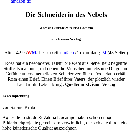
amazon.de
Die Schneiderin des Nebels
Agnès de Lestrade & Valeria Docampo
mixtvision Verlag
Alter: 4-99 /
W
M
/
Lesbarkeit:
einfach
/ Textumfang:
M
(48 Seiten)
Rosa hat ein besonderes Talent. Sie webt aus Nebel heiß begehrte
Stoffe. Kreationen, mit denen die Menschen unliebsame Dinge und
Gefühle unter einem dicken Schleier verhüllen. Doch dann erhält
Rosa einen Brief. Einen Brief ihres Vaters, der plötzlich wieder
Licht in ihr Leben bringt.
Quelle: mixtvision Verlag
Leseempfehlung
von Sabine Kruber
Agnès de Lestrade & Valeria Docampo haben schon einige
Bilderbuchprojekte gemeinsam verwirklicht, die sich alle durch eine
hohe künstlerische Qualität auszeichnen.