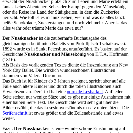
erwacht der Nussknacker plötzlich zum Leben und Marie erlebt ein
fantastisches Abenteuer. Sei es der Kampf gegen den Mäusekönig
oder die Reise ins Land der Süßigkeiten, in dem die Zuckerfee
herrscht. Wie toll ist es mit anzusehen, wer und was da alles tanzt:
heiße Schokolade, Zuckerstangen und noch viel mehr. Aber ist das
alles wahr oder träumt Marie das etwa nur?
Der Nussknacker
ist die zauberhafte Buchausgabe des
gleichnamigen berühmten Balletts von Piotr Iljitsch Tschaikowski.
1892 wurde es in Sankt Petersburg uraufgeführt. Es basiert auf der
Geschichte
Nussknacker und Mäusekönig
von E.T.A. Hoffmann
(1816).
Als Basis des vorliegenden Textes diente die Inszenierung am New
York City Ballet. Die wirklich wunderschönen Illustrationen
stammen von Valeria Docampo.
Das Buch ist für Kinder ab 3 Jahren geeignet, spricht aber auf alle
Fälle auch ältere Kinder und durch die tollen Illustrationen auch
Erwachsene an. Der Text hat eine
normale Lesbarkeit
. Auf jeder
Seite stehen nur wenige Sätze und es gibt nur einige Ausnahmen mit
einer halben Seite Text. Die Geschichte wird sehr gut über die
Bilder erzählt, die das Lesesinnverständnis massiv unterstützen. Die
Serifenschrift
ist etwas größer und die Zeilenabstände sind etwas
weiter.
Fazit:
Der Nussknacker
ist eine wunderschöne Einstimmung auf