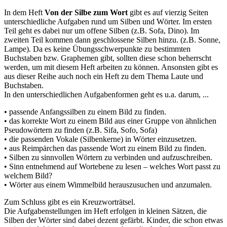
In dem Heft
Von der Silbe zum Wort
gibt es auf vierzig Seiten
unterschiedliche Aufgaben rund um Silben und Wörter. Im ersten
Teil geht es dabei nur um offene Silben (z.B. Sofa, Dino). Im
zweiten Teil kommen dann geschlossene Silben hinzu. (z.B. Sonne,
Lampe). Da es keine Übungsschwerpunkte zu bestimmten
Buchstaben bzw. Graphemen gibt, sollten diese schon beherrscht
werden, um mit diesem Heft arbeiten zu können. Ansonsten gibt es
aus dieser Reihe auch noch ein Heft zu dem Thema Laute und
Buchstaben.
In den unterschiedlichen Aufgabenformen geht es u.a. darum, ...
• passende Anfangssilben zu einem Bild zu finden.
• das korrekte Wort zu einem Bild aus einer Gruppe von ähnlichen
Pseudowörtern zu finden (z.B. Sifa, Sofo, Sofa)
• die passenden Vokale (Silbenkerne) in Wörter einzusetzen.
• aus Reimpärchen das passende Wort zu einem Bild zu finden.
• Silben zu sinnvollen Wörtern zu verbinden und aufzuschreiben.
• Sinn entnehmend auf Wortebene zu lesen – welches Wort passt zu
welchem Bild?
• Wörter aus einem Wimmelbild herauszusuchen und anzumalen.
Zum Schluss gibt es ein Kreuzworträtsel.
Die Aufgabenstellungen im Heft erfolgen in kleinen Sätzen, die
Silben der Wörter sind dabei dezent gefärbt. Kinder, die schon etwas