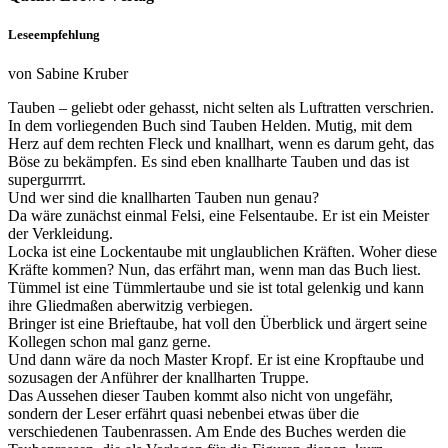
Leseempfehlung
von Sabine Kruber
Tauben – geliebt oder gehasst, nicht selten als Luftratten verschrien.
In dem vorliegenden Buch sind Tauben Helden. Mutig, mit dem
Herz auf dem rechten Fleck und knallhart, wenn es darum geht, das
Böse zu bekämpfen. Es sind eben knallharte Tauben und das ist
supergurrrrt.
Und wer sind die knallharten Tauben nun genau?
Da wäre zunächst einmal Felsi, eine Felsentaube. Er ist ein Meister
der Verkleidung.
Locka ist eine Lockentaube mit unglaublichen Kräften. Woher diese
Kräfte kommen? Nun, das erfährt man, wenn man das Buch liest.
Tümmel ist eine Tümmlertaube und sie ist total gelenkig und kann
ihre Gliedmaßen aberwitzig verbiegen.
Bringer ist eine Brieftaube, hat voll den Überblick und ärgert seine
Kollegen schon mal ganz gerne.
Und dann wäre da noch Master Kropf. Er ist eine Kropftaube und
sozusagen der Anführer der knallharten Truppe.
Das Aussehen dieser Tauben kommt also nicht von ungefähr,
sondern der Leser erfährt quasi nebenbei etwas über die
verschiedenen Taubenrassen. Am Ende des Buches werden die