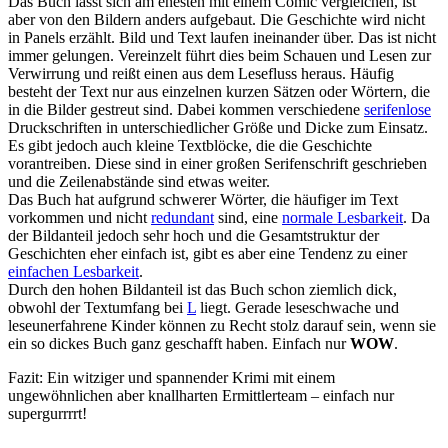
Das Buch lässt sich am ehesten mit einem Comic vergleichen, ist
aber von den Bildern anders aufgebaut. Die Geschichte wird nicht
in Panels erzählt. Bild und Text laufen ineinander über. Das ist nicht
immer gelungen. Vereinzelt führt dies beim Schauen und Lesen zur
Verwirrung und reißt einen aus dem Lesefluss heraus. Häufig
besteht der Text nur aus einzelnen kurzen Sätzen oder Wörtern, die
in die Bilder gestreut sind. Dabei kommen verschiedene
serifenlose
Druckschriften in unterschiedlicher Größe und Dicke zum Einsatz.
Es gibt jedoch auch kleine Textblöcke, die die Geschichte
vorantreiben. Diese sind in einer großen Serifenschrift geschrieben
und die Zeilenabstände sind etwas weiter.
Das Buch hat aufgrund schwerer Wörter, die häufiger im Text
vorkommen und nicht
redundant
sind, eine
normale Lesbarkeit
. Da
der Bildanteil jedoch sehr hoch und die Gesamtstruktur der
Geschichten eher einfach ist, gibt es aber eine Tendenz zu einer
einfachen Lesbarkeit
.
Durch den hohen Bildanteil ist das Buch schon ziemlich dick,
obwohl der Textumfang bei
L
liegt. Gerade leseschwache und
leseunerfahrene Kinder können zu Recht stolz darauf sein, wenn sie
ein so dickes Buch ganz geschafft haben. Einfach nur
WOW
.
Fazit: Ein witziger und spannender Krimi mit einem
ungewöhnlichen aber knallharten Ermittlerteam – einfach nur
supergurrrrt!