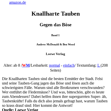
amazon.de
Knallharte Tauben
Gegen das Böse
Band 1
Andrew McDonald & Ben Wood
Loewe Verlag
Alter: ab 8 /
W
M
/
Lesbarkeit:
normal
-
einfach
/ Textumfang:
L
(208
Seiten)
Die Knallharten Tauben sind die besten Ermittler der Stadt. Felsi
und seine Tauben-Gang jagen das Böse und lösen auch die
schwierigsten Fälle. Warum sind alle Brotkrumen verschwunden?
Wer entführt die Fledermäuse? Und was, bitteschön, gibt es heute
zum Abendessen? Dabei helfen ihnen ihre supergurrrten Super- äh,
Taubenkräfte! Falls du dich also jemals gefragt hast, warum Tauben
so krass drauf sind: Hier kommt die Antwort!
Quelle: Loewe Verlag