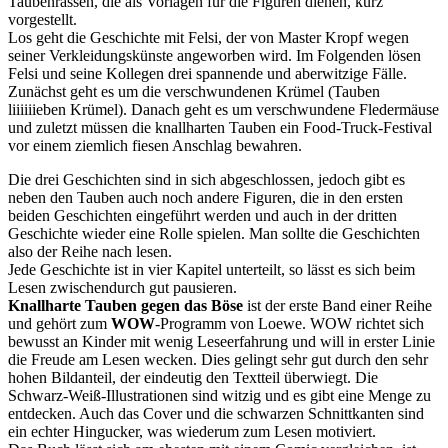
Taubenrassen, die als Vorlagen für die Figuren dienen, kurz
vorgestellt.
Los geht die Geschichte mit Felsi, der von Master Kropf wegen
seiner Verkleidungskünste angeworben wird. Im Folgenden lösen
Felsi und seine Kollegen drei spannende und aberwitzige Fälle.
Zunächst geht es um die verschwundenen Krümel (Tauben
liiiiiieben Krümel). Danach geht es um verschwundene Fledermäuse
und zuletzt müssen die knallharten Tauben ein Food-Truck-Festival
vor einem ziemlich fiesen Anschlag bewahren.
Die drei Geschichten sind in sich abgeschlossen, jedoch gibt es
neben den Tauben auch noch andere Figuren, die in den ersten
beiden Geschichten eingeführt werden und auch in der dritten
Geschichte wieder eine Rolle spielen. Man sollte die Geschichten
also der Reihe nach lesen.
Jede Geschichte ist in vier Kapitel unterteilt, so lässt es sich beim
Lesen zwischendurch gut pausieren.
Knallharte Tauben gegen das Böse
ist der erste Band einer Reihe
und gehört zum
WOW
-Programm von Loewe. WOW richtet sich
bewusst an Kinder mit wenig Leseerfahrung und will in erster Linie
die Freude am Lesen wecken. Dies gelingt sehr gut durch den sehr
hohen Bildanteil, der eindeutig den Textteil überwiegt. Die
Schwarz-Weiß-Illustrationen sind witzig und es gibt eine Menge zu
entdecken. Auch das Cover und die schwarzen Schnittkanten sind
ein echter Hingucker, was wiederum zum Lesen motiviert.