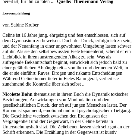
bereit ist, für ihn zu töten ...
Quelle: Thienemann Verlag
Leseempfehlung
von Sabine Kruber
Celine ist 16 Jahre jung, ehrgeizig und fest entschlossen, sich auf
dem Gymnasium zu beweisen. Doch der Druck, erfolgreich zu sein,
und der Neuanfang in einer ungewohnten Umgebung lasten schwer
auf ihr. Als sie den selbstbewussten Fiete kennenlernt, scheint er ein
Lichtblick in ihrem anstrengenden Alltag zu sein. Was als
aufregende Bekanntschaft beginnt, entwickelt sich jedoch bald zu
einer gefährlichen Abhängigkeit – von ihm und der neuen Welt, in
die er sie einführt: Raves, Drogen und riskante Entscheidungen.
Während Celine immer tiefer in Fietes Bann gerät, verliert sie
zunehmend die Kontrolle über sich selbst ...
Nicolette Bohn
thematisiert in ihrem Buch die Dynamik toxischer
Beziehungen, Auswirkungen von Manipulation und den
gesellschaftlichen Druck, der oft auf jungen Menschen lastet. Der
Roman ist spannend, emotional und mit psychologischem Tiefgang.
Die Geschichte wechselt zwischen den Ereignissen der
Vergangenheit und der Gegenwart, in der Celine bereits in
Untersuchungshaft sitzt. Die Zeitebenen lassen sich sehr gut an der
Schrift erkennen. Die Erzählung in der Gegenwart ist kursiv