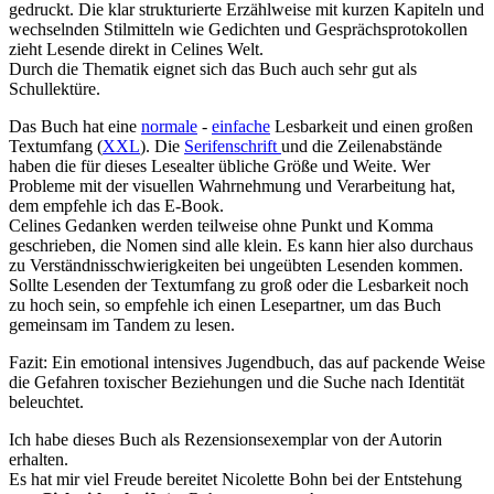
gedruckt. Die klar strukturierte Erzählweise mit kurzen Kapiteln und
wechselnden Stilmitteln wie Gedichten und Gesprächsprotokollen
zieht Lesende direkt in Celines Welt.
Durch die Thematik eignet sich das Buch auch sehr gut als
Schullektüre.
Das Buch hat eine
normale
-
einfache
Lesbarkeit und einen großen
Textumfang (
XXL
). Die
Serifenschrift
und die Zeilenabstände
haben die für dieses Lesealter übliche Größe und Weite. Wer
Probleme mit der visuellen Wahrnehmung und Verarbeitung hat,
dem empfehle ich das E-Book.
Celines Gedanken werden teilweise ohne Punkt und Komma
geschrieben, die Nomen sind alle klein. Es kann hier also durchaus
zu Verständnisschwierigkeiten bei ungeübten Lesenden kommen.
Sollte Lesenden der Textumfang zu groß oder die Lesbarkeit noch
zu hoch sein, so empfehle ich einen Lesepartner, um das Buch
gemeinsam im Tandem zu lesen.
Fazit: Ein emotional intensives Jugendbuch, das auf packende Weise
die Gefahren toxischer Beziehungen und die Suche nach Identität
beleuchtet.
Ich habe dieses Buch als Rezensionsexemplar von der Autorin
erhalten.
Es hat mir viel Freude bereitet Nicolette Bohn bei der Entstehung