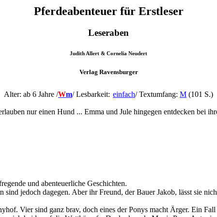
Pferdeabenteuer für Erstleser
Leseraben
Judith Allert & Cornelia Neudert
Verlag Ravensburger
Alter: ab 6 Jahre /
W
m
/ Lesbarkeit:
einfach
/ Textumfang:
M
(101 S.)
 erlauben nur einen Hund ... Emma und Jule hingegen entdecken bei ihr
ufregende und abenteuerliche Geschichten.
n sind jedoch dagegen. Aber ihr Freund, der Bauer Jakob, lässt sie nic
hof. Vier sind ganz brav, doch eines der Ponys macht Ärger. Ein Fall 