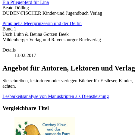
Ein Pflegepferd für Lina
Beate Dölling
DUDEN/FISCHER Kinder-und Jugendbuch Verlag
Pimpinella Meerprinzessin und der Delfin
Band 1
Usch Luhn & Betina Gotzen-Beek
Mildenberger Verlag und Ravensburger Buchverlag
Details
13.02.2017
Angebot für Autoren, Lektoren und Verlag
Sie schreiben, lektorieren oder verlegen Bücher für Erstleser, Kinde
achten.
Lesbarkeitsanalyse von Manuskripten als Dienstleistung
Vergleichbare Titel