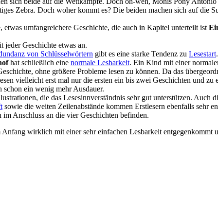
euen sich beide auf die Wettkämpfe. Doch oh-weh, Monis Pony Antonio 
tiges Zebra. Doch woher kommt es? Die beiden machen sich auf die Such
, etwas umfangreichere Geschichte, die auch in Kapitel unterteilt ist
Ei
it jeder Geschichte etwas an.
dundanz von Schlüsselwörtern
gibt es eine starke Tendenz zu
Lesestart
hof
hat schließlich eine
normale Lesbarkeit
. Ein Kind mit einer normale
chichte, ohne größere Probleme lesen zu können. Da das übergeordnet
esen vielleicht erst mal nur die ersten ein bis zwei Geschichten und zu
h schon ein wenig mehr Ausdauer.
lustrationen, die das Lesesinnverständnis sehr gut unterstützen. Auch d
t
sowie die weiten Zeilenabstände kommen Erstlesern ebenfalls sehr en
 im Anschluss an die vier Geschichten befinden.
m Anfang wirklich mit einer sehr einfachen Lesbarkeit entgegenkommt u