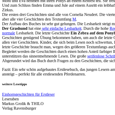
Moni und Eva nehmen mit ihren Ponys an einem Reitfest teil. Sie fr
Und zum Schluss finden Emma und Jule auf einem Ausritt ein leibhaf
Zirkus.
Die ersten drei Geschichten sind alle von Cornelia Neudert. Die vierte
aber alle vier Geschichten den Textumfang
M
.
Der Aufbau des Buches ist sehr gut gelungen. Die Lesbarkeit steigt m
Der Grashund
hat eine
sehr einfache Lesbarkeit
. Durch die hohe
Re
normale
Lesbarkeit. Die letzte Geschichte
Ein Zebra auf dem Pony
Geschichten genügend Übung bekommen haben, um auch die letzte Ges
allen vier Geschichten. Kinder, die sich beim Lesen noch schwertun, l
letzte Geschichte braucht man, wegen des größeren Textumfangs auc
Begleitet werden die Geschichten durch einen hohen Anteil farbiger Il
unterstützen das sinnentnehmende Lesen. Die große
serifenlose Schrif
Abgerundet wird das Buch durch Fragen zu den Geschichten, die sich
Fazit: Ein sehr schön aufgebautes Erstlesebuch, das jungen Lesern a
ansteigt – perfekt für alle erstlesenden Pferdenarren.
weitere Lesetipps
Einhorngeschichten für Erstleser
Leseraben
Markus Grolik & THILO
Verlag Ravensburger