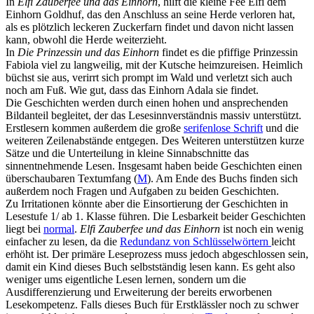
In
Elfi Zauberfee und das Einhorn
, hilft die kleine Fee Elfi dem
Einhorn Goldhuf, das den Anschluss an seine Herde verloren hat,
als es plötzlich leckeren Zuckerfarn findet und davon nicht lassen
kann, obwohl die Herde weiterzieht.
In
Die Prinzessin und das Einhorn
findet es die pfiffige Prinzessin
Fabiola viel zu langweilig, mit der Kutsche heimzureisen. Heimlich
büchst sie aus, verirrt sich prompt im Wald und verletzt sich auch
noch am Fuß. Wie gut, dass das Einhorn Adala sie findet.
Die Geschichten werden durch einen hohen und ansprechenden
Bildanteil begleitet, der das Lesesinnverständnis massiv unterstützt.
Erstlesern kommen außerdem die große
serifenlose Schrift
und die
weiteren Zeilenabstände entgegen. Des Weiteren unterstützen kurze
Sätze und die Unterteilung in kleine Sinnabschnitte das
sinnentnehmende Lesen. Insgesamt haben beide Geschichten einen
überschaubaren Textumfang (
M
). Am Ende des Buchs finden sich
außerdem noch Fragen und Aufgaben zu beiden Geschichten.
Zu Irritationen könnte aber die Einsortierung der Geschichten in
Lesestufe 1/ ab 1. Klasse führen. Die Lesbarkeit beider Geschichten
liegt bei
normal
.
Elfi Zauberfee und das Einhorn
ist noch ein wenig
einfacher zu lesen, da die
Redundanz von Schlüsselwörtern
leicht
erhöht ist. Der primäre Leseprozess muss jedoch abgeschlossen sein,
damit ein Kind dieses Buch selbstständig lesen kann. Es geht also
weniger ums eigentliche Lesen lernen, sondern um die
Ausdifferenzierung und Erweiterung der bereits erworbenen
Lesekompetenz. Falls dieses Buch für Erstklässler noch zu schwer