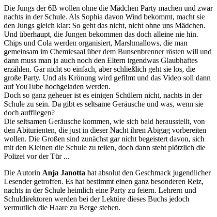
Die Jungs der 6B wollen ohne die Mädchen Party machen und zwar
nachts in der Schule. Als Sophia davon Wind bekommt, macht sie
den Jungs gleich klar: So geht das nicht, nicht ohne uns Mädchen.
Und überhaupt, die Jungen bekommen das doch alleine nie hin.
Chips und Cola werden organisiert, Marshmallows, die man
gemeinsam im Chemiesaal über dem Bunsenbrenner rösten will und
dann muss man ja auch noch den Eltern irgendwas Glaubhaftes
erzählen. Gar nicht so einfach, aber schließlich geht sie los, die
große Party. Und als Krönung wird gefilmt und das Video soll dann
auf YouTube hochgeladen werden.
Doch so ganz geheuer ist es einigen Schülern nicht, nachts in der
Schule zu sein. Da gibt es seltsame Geräusche und was, wenn sie
doch auffliegen?
Die seltsamen Geräusche kommen, wie sich bald herausstellt, von
den Abiturienten, die just in dieser Nacht ihren Abigag vorbereiten
wollen. Die Großen sind zunächst gar nicht begeistert davon, sich
mit den Kleinen die Schule zu teilen, doch dann steht plötzlich die
Polizei vor der Tür ...
Die Autorin
Anja Janotta
hat absolut den Geschmack jugendlicher
Lesender getroffen. Es hat bestimmt einen ganz besonderen Reiz,
nachts in der Schule heimlich eine Party zu feiern. Lehrern und
Schuldirektoren werden bei der Lektüre dieses Buchs jedoch
vermutlich die Haare zu Berge stehen.