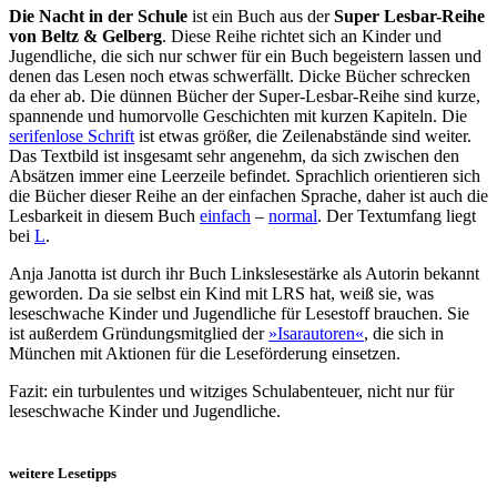
Die Nacht in der Schule
ist ein Buch aus der
Super Lesbar-Reihe
von Beltz & Gelberg
. Diese Reihe richtet sich an Kinder und
Jugendliche, die sich nur schwer für ein Buch begeistern lassen und
denen das Lesen noch etwas schwerfällt. Dicke Bücher schrecken
da eher ab. Die dünnen Bücher der Super-Lesbar-Reihe sind kurze,
spannende und humorvolle Geschichten mit kurzen Kapiteln. Die
serifenlose Schrift
ist etwas größer, die Zeilenabstände sind weiter.
Das Textbild ist insgesamt sehr angenehm, da sich zwischen den
Absätzen immer eine Leerzeile befindet. Sprachlich orientieren sich
die Bücher dieser Reihe an der einfachen Sprache, daher ist auch die
Lesbarkeit in diesem Buch
einfach
–
normal
. Der Textumfang liegt
bei
L
.
Anja Janotta ist durch ihr Buch Linkslesestärke als Autorin bekannt
geworden. Da sie selbst ein Kind mit LRS hat, weiß sie, was
leseschwache Kinder und Jugendliche für Lesestoff brauchen. Sie
ist außerdem Gründungsmitglied der
»Isarautoren«
, die sich in
München mit Aktionen für die Leseförderung einsetzen.
Fazit: ein turbulentes und witziges Schulabenteuer, nicht nur für
leseschwache Kinder und Jugendliche.
weitere Lesetipps