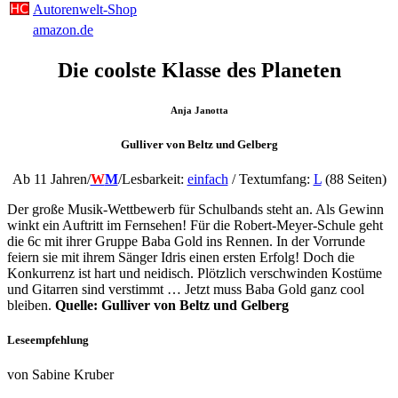
Autorenwelt-Shop
amazon.de
Die coolste Klasse des Planeten
Anja Janotta
Gulliver von Beltz und Gelberg
Ab 11 Jahren/
W
M
/Lesbarkeit:
einfach
/ Textumfang:
L
(88 Seiten)
Der große Musik-Wettbewerb für Schulbands steht an. Als Gewinn
winkt ein Auftritt im Fernsehen! Für die Robert-Meyer-Schule geht
die 6c mit ihrer Gruppe Baba Gold ins Rennen. In der Vorrunde
feiern sie mit ihrem Sänger Idris einen ersten Erfolg! Doch die
Konkurrenz ist hart und neidisch. Plötzlich verschwinden Kostüme
und Gitarren sind verstimmt … Jetzt muss Baba Gold ganz cool
bleiben.
Quelle: Gulliver von Beltz und Gelberg
Leseempfehlung
von Sabine Kruber