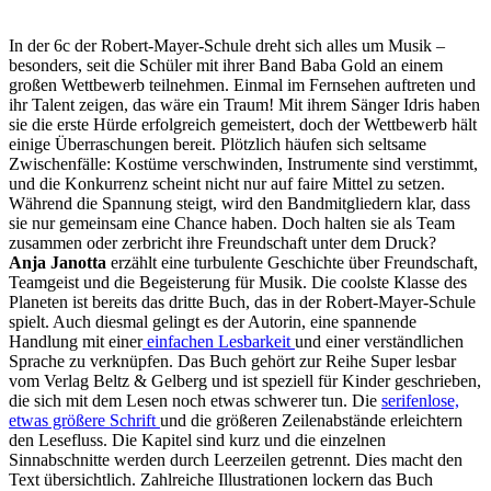
In der 6c der Robert-Mayer-Schule dreht sich alles um Musik –
besonders, seit die Schüler mit ihrer Band Baba Gold an einem
großen Wettbewerb teilnehmen. Einmal im Fernsehen auftreten und
ihr Talent zeigen, das wäre ein Traum! Mit ihrem Sänger Idris haben
sie die erste Hürde erfolgreich gemeistert, doch der Wettbewerb hält
einige Überraschungen bereit. Plötzlich häufen sich seltsame
Zwischenfälle: Kostüme verschwinden, Instrumente sind verstimmt,
und die Konkurrenz scheint nicht nur auf faire Mittel zu setzen.
Während die Spannung steigt, wird den Bandmitgliedern klar, dass
sie nur gemeinsam eine Chance haben. Doch halten sie als Team
zusammen oder zerbricht ihre Freundschaft unter dem Druck?
Anja Janotta
erzählt eine turbulente Geschichte über Freundschaft,
Teamgeist und die Begeisterung für Musik. Die coolste Klasse des
Planeten ist bereits das dritte Buch, das in der Robert-Mayer-Schule
spielt. Auch diesmal gelingt es der Autorin, eine spannende
Handlung mit einer
einfachen Lesbarkeit
und einer verständlichen
Sprache zu verknüpfen. Das Buch gehört zur Reihe Super lesbar
vom Verlag Beltz & Gelberg und ist speziell für Kinder geschrieben,
die sich mit dem Lesen noch etwas schwerer tun. Die
serifenlose,
etwas größere Schrift
und die größeren Zeilenabstände erleichtern
den Lesefluss. Die Kapitel sind kurz und die einzelnen
Sinnabschnitte werden durch Leerzeilen getrennt. Dies macht den
Text übersichtlich. Zahlreiche Illustrationen lockern das Buch