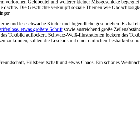
m verlorenen Geldbeutel und weiterer kleiner Missgeschicke begegnet 
, als sie dachte. Die Geschichte verknüpft soziale Themen wie Obdachlos
inger.
eferne und leseschwache Kinder und Jugendliche geschrieben. Es hat e
erifenlose, etwas größere Schrift
sowie ausreichend große Zeilenabstände
 das Textbild auflockert. Schwarz-Weiß-Illustrationen lockern das Text
sen zu können, sollten die Lesekids mit einer einfachen Lesbarkeit sc
Freundschaft, Hilfsbereitschaft und etwas Chaos. Ein schönes Weihnac