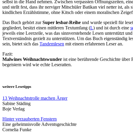
selbst in die Hand nehmen. Zwischen verpassten Öffnungszeiten, eine
und stellt fest, dass ihr nerviger Mitschüler Batikan viel netter ist
kindlichen Erzählstimme, ohne Kitsch oder einem moralischen Zeigef
Das Buch gehört zur
Super lesbar-Reihe
und wurde speziell für les
gegliedert, besitzt einen mittleren Textumfang (
L
) und ist durch eine
s
jeweils eine Leerzeile, was das sinnverstehende Lesen unterstützt und
Textverständnis gezielt zu unterstützen. Um das Buch eigenständig le
sein, bietet sich das
Tandemlesen
mit einem erfahrenen Leser an.
Fazit:
Malwines Weihnachtswunder
ist eine berührende Geschichte über 
begeistern wird wie echte Leseratten.
weitere Lesetipps
13 Weihnachtstrolle machen Ärger
Sabine Städing
Boje Verlag
Hinter verzauberten Fenstern
Eine geheimnisvolle Adventsgeschichte
Cornelia Funke