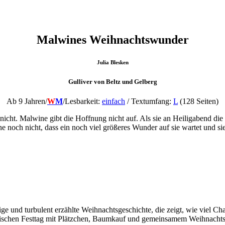
Malwines Weihnachtswunder
Julia Blesken
Gulliver von Beltz und Gelberg
Ab 9 Jahren/
W
M
/Lesbarkeit:
einfach
/ Textumfang:
L
(128 Seiten)
icht. Malwine gibt die Hoffnung nicht auf. Als sie an Heiligabend die l
 noch nicht, dass ein noch viel größeres Wunder auf sie wartet und sie
ge und turbulent erzählte Weihnachtsgeschichte, die zeigt, wie viel C
ssischen Festtag mit Plätzchen, Baumkauf und gemeinsamem Weihnachtse