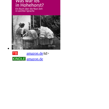
amazon.de
/td>
amazon.de