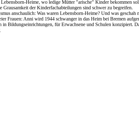
un Lebensborn-Heime, wo ledige Mütter "arische" Kinder bekommen sol
e Grausamkeit der Kinderfachabteilungen sind schwer zu begreifen.
ialismus anschaulich: Was waren Lebensborn-Heime? Und was geschah 
 zweier Frauen: Anni wird 1944 schwanger in das Heim bei Bremen au
n in Bildungseinrichtungen, für Erwachsene und Schulen konzipiert. 
g