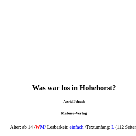
Was war los in Hohehorst?
Astrid Felguth
Mabuse-Verlag
Alter: ab 14 /
W
M
/
Lesbarkeit:
einfach
/Textumfang:
L
(112 Seite