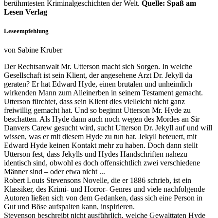
berühmtesten Kriminalgeschichten der Welt.
Quelle: Spaß am
Lesen Verlag
Leseempfehlung
von Sabine Kruber
Der Rechtsanwalt Mr. Utterson macht sich Sorgen. In welche
Gesellschaft ist sein Klient, der angesehene Arzt Dr. Jekyll da
geraten? Er hat Edward Hyde, einen brutalen und unheimlich
wirkenden Mann zum Alleinerben in seinem Testament gemacht.
Utterson fürchtet, dass sein Klient dies vielleicht nicht ganz
freiwillig gemacht hat. Und so beginnt Utterson Mr. Hyde zu
beschatten. Als Hyde dann auch noch wegen des Mordes an Sir
Danvers Carew gesucht wird, sucht Utterson Dr. Jekyll auf und will
wissen, was er mit diesem Hyde zu tun hat. Jekyll beteuert, mit
Edward Hyde keinen Kontakt mehr zu haben. Doch dann stellt
Utterson fest, dass Jekylls und Hydes Handschriften nahezu
identisch sind, obwohl es doch offensichtlich zwei verschiedene
Männer sind – oder etwa nicht ...
Robert Louis Stevensons Novelle, die er 1886 schrieb, ist ein
Klassiker, des Krimi- und Horror- Genres und viele nachfolgende
Autoren ließen sich von dem Gedanken, dass sich eine Person in
Gut und Böse aufspalten kann, inspirieren.
Stevenson beschreibt nicht ausführlich, welche Gewalttaten Hyde