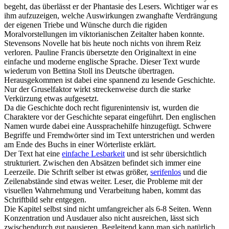
begeht, das überlässt er der Phantasie des Lesers. Wichtiger war es
ihm aufzuzeigen, welche Auswirkungen zwanghafte Verdrängung
der eigenen Triebe und Wünsche durch die rigiden
Moralvorstellungen im viktorianischen Zeitalter haben konnte.
Stevensons Novelle hat bis heute noch nichts von ihrem Reiz
verloren. Pauline Francis übersetzte den Originaltext in eine
einfache und moderne englische Sprache. Dieser Text wurde
wiederum von Bettina Stoll ins Deutsche übertragen.
Herausgekommen ist dabei eine spannend zu lesende Geschichte.
Nur der Gruselfaktor wirkt streckenweise durch die starke
Verkürzung etwas aufgesetzt.
Da die Geschichte doch recht figurenintensiv ist, wurden die
Charaktere vor der Geschichte separat eingeführt. Den englischen
Namen wurde dabei eine Aussprachehilfe hinzugefügt. Schwere
Begriffe und Fremdwörter sind im Text unterstrichen und werden
am Ende des Buchs in einer Wörterliste erklärt.
Der Text hat eine
einfache Lesbarkeit
und ist sehr übersichtlich
strukturiert. Zwischen den Absätzen befindet sich immer eine
Leerzeile. Die Schrift selber ist etwas größer,
serifenlos
und die
Zeilenabstände sind etwas weiter. Leser, die Probleme mit der
visuellen Wahrnehmung und Verarbeitung haben, kommt das
Schriftbild sehr entgegen.
Die Kapitel selbst sind nicht umfangreicher als 6-8 Seiten. Wenn
Konzentration und Ausdauer also nicht ausreichen, lässt sich
zwischendurch gut pausieren. Begleitend kann man sich natürlich