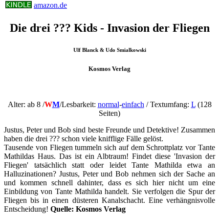
amazon.de
Die drei ??? Kids - Invasion der Fliegen
Ulf Blanck & Udo Smialkowski
Kosmos Verlag
Alter: ab 8 /
W
M
/Lesbarkeit:
normal
-
einfach
/ Textumfang:
L
(128
Seiten)
Justus, Peter und Bob sind beste Freunde und Detektive! Zusammen
haben die drei ??? schon viele knifflige Fälle gelöst.
Tausende von Fliegen tummeln sich auf dem Schrottplatz vor Tante
Mathildas Haus. Das ist ein Albtraum! Findet diese 'Invasion der
Fliegen' tatsächlich statt oder leidet Tante Mathilda etwa an
Halluzinationen? Justus, Peter und Bob nehmen sich der Sache an
und kommen schnell dahinter, dass es sich hier nicht um eine
Einbildung von Tante Mathilda handelt. Sie verfolgen die Spur der
Fliegen bis in einen düsteren Kanalschacht. Eine verhängnisvolle
Entscheidung!
Quelle: Kosmos Verlag