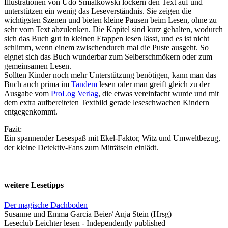
Illustrationen von Udo Smialkowski lockern den Text auf und
unterstützen ein wenig das Leseverständnis. Sie zeigen die
wichtigsten Szenen und bieten kleine Pausen beim Lesen, ohne zu
sehr vom Text abzulenken. Die Kapitel sind kurz gehalten, wodurch
sich das Buch gut in kleinen Etappen lesen lässt, und es ist nicht
schlimm, wenn einem zwischendurch mal die Puste ausgeht. So
eignet sich das Buch wunderbar zum Selberschmökern oder zum
gemeinsamen Lesen.
Sollten Kinder noch mehr Unterstützung benötigen, kann man das
Buch auch prima im
Tandem
lesen oder man greift gleich zu der
Ausgabe vom
ProLog Verlag
, die etwas vereinfacht wurde und mit
dem extra aufbereiteten Textbild gerade leseschwachen Kindern
entgegenkommt.
Fazit:
Ein spannender Lesespaß mit Ekel-Faktor, Witz und Umweltbezug,
der kleine Detektiv-Fans zum Miträtseln einlädt.
weitere Lesetipps
Der magische Dachboden
Susanne und Emma Garcia Beier/ Anja Stein (Hrsg)
Leseclub Leichter lesen - Independently published