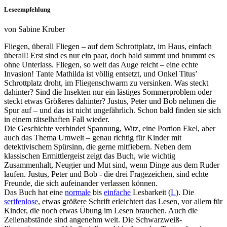
Leseempfehlung
von Sabine Kruber
Fliegen, überall Fliegen – auf dem Schrottplatz, im Haus, einfach
überall! Erst sind es nur ein paar, doch bald summt und brummt es
ohne Unterlass. Fliegen, so weit das Auge reicht – eine echte
Invasion! Tante Mathilda ist völlig entsetzt, und Onkel Titus’
Schrottplatz droht, im Fliegenschwarm zu versinken. Was steckt
dahinter? Sind die Insekten nur ein lästiges Sommerproblem oder
steckt etwas Größeres dahinter? Justus, Peter und Bob nehmen die
Spur auf – und das ist nicht ungefährlich. Schon bald finden sie sich
in einem rätselhaften Fall wieder.
Die Geschichte verbindet Spannung, Witz, eine Portion Ekel, aber
auch das Thema Umwelt – genau richtig für Kinder mit
detektivischem Spürsinn, die gerne mitfiebern. Neben dem
klassischen Ermittlergeist zeigt das Buch, wie wichtig
Zusammenhalt, Neugier und Mut sind, wenn Dinge aus dem Ruder
laufen. Justus, Peter und Bob - die drei Fragezeichen, sind echte
Freunde, die sich aufeinander verlassen können.
Das Buch hat eine
normale
bis
einfache
Lesbarkeit (
L
). Die
serifenlose
, etwas größere Schrift erleichtert das Lesen, vor allem für
Kinder, die noch etwas Übung im Lesen brauchen. Auch die
Zeilenabstände sind angenehm weit. Die Schwarzweiß-