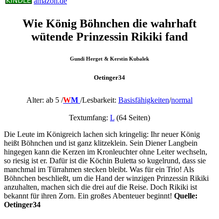
amazon.de
Wie König Böhnchen die wahrhaft
wütende Prinzessin Rikiki fand
Gundi Herget & Kerstin Kubalek
Oetinger34
Alter: ab 5 /
W
M
/
Lesbarkeit:
Basisfähigkeiten
/
normal
Textumfang:
L
(64 Seiten)
Die Leute im Königreich lachen sich kringelig: Ihr neuer König
heißt Böhnchen und ist ganz klitzeklein. Sein Diener Langbein
hingegen kann die Kerzen im Kronleuchter ohne Leiter wechseln,
so riesig ist er. Dafür ist die Köchin Buletta so kugelrund, dass sie
manchmal im Türrahmen stecken bleibt. Was für ein Trio! Als
Böhnchen beschließt, um die Hand der winzigen Prinzessin Rikiki
anzuhalten, machen sich die drei auf die Reise. Doch Rikiki ist
bekannt für ihren Zorn. Ein großes Abenteuer beginnt!
Quelle:
Oetinger34