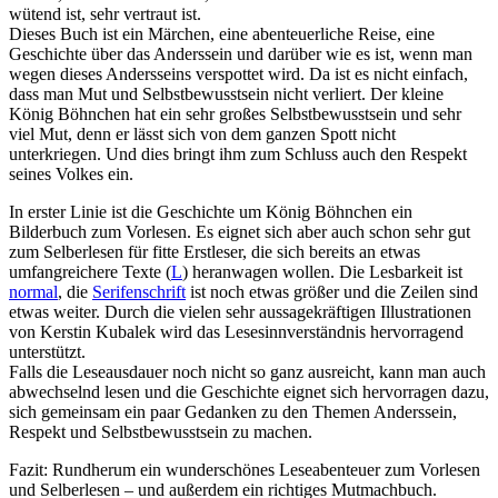
wütend ist, sehr vertraut ist.
Dieses Buch ist ein Märchen, eine abenteuerliche Reise, eine
Geschichte über das Anderssein und darüber wie es ist, wenn man
wegen dieses Andersseins verspottet wird. Da ist es nicht einfach,
dass man Mut und Selbstbewusstsein nicht verliert. Der kleine
König Böhnchen hat ein sehr großes Selbstbewusstsein und sehr
viel Mut, denn er lässt sich von dem ganzen Spott nicht
unterkriegen. Und dies bringt ihm zum Schluss auch den Respekt
seines Volkes ein.
In erster Linie ist die Geschichte um König Böhnchen ein
Bilderbuch zum Vorlesen. Es eignet sich aber auch schon sehr gut
zum Selberlesen für fitte Erstleser, die sich bereits an etwas
umfangreichere Texte (
L
) heranwagen wollen. Die Lesbarkeit ist
normal
, die
Serifenschrift
ist noch etwas größer und die Zeilen sind
etwas weiter. Durch die vielen sehr aussagekräftigen Illustrationen
von Kerstin Kubalek wird das Lesesinnverständnis hervorragend
unterstützt.
Falls die Leseausdauer noch nicht so ganz ausreicht, kann man auch
abwechselnd lesen und die Geschichte eignet sich hervorragen dazu,
sich gemeinsam ein paar Gedanken zu den Themen Anderssein,
Respekt und Selbstbewusstsein zu machen.
Fazit: Rundherum ein wunderschönes Leseabenteuer zum Vorlesen
und Selberlesen – und außerdem ein richtiges Mutmachbuch.