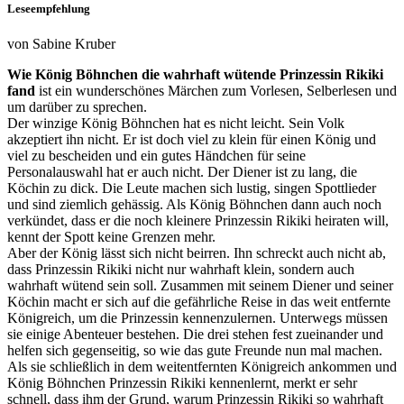
Leseempfehlung
von Sabine Kruber
Wie König Böhnchen die wahrhaft wütende Prinzessin Rikiki
fand
ist ein wunderschönes Märchen zum Vorlesen, Selberlesen und
um darüber zu sprechen.
Der winzige König Böhnchen hat es nicht leicht. Sein Volk
akzeptiert ihn nicht. Er ist doch viel zu klein für einen König und
viel zu bescheiden und ein gutes Händchen für seine
Personalauswahl hat er auch nicht. Der Diener ist zu lang, die
Köchin zu dick. Die Leute machen sich lustig, singen Spottlieder
und sind ziemlich gehässig. Als König Böhnchen dann auch noch
verkündet, dass er die noch kleinere Prinzessin Rikiki heiraten will,
kennt der Spott keine Grenzen mehr.
Aber der König lässt sich nicht beirren. Ihn schreckt auch nicht ab,
dass Prinzessin Rikiki nicht nur wahrhaft klein, sondern auch
wahrhaft wütend sein soll. Zusammen mit seinem Diener und seiner
Köchin macht er sich auf die gefährliche Reise in das weit entfernte
Königreich, um die Prinzessin kennenzulernen. Unterwegs müssen
sie einige Abenteuer bestehen. Die drei stehen fest zueinander und
helfen sich gegenseitig, so wie das gute Freunde nun mal machen.
Als sie schließlich in dem weitentfernten Königreich ankommen und
König Böhnchen Prinzessin Rikiki kennenlernt, merkt er sehr
schnell, dass ihm der Grund, warum Prinzessin Rikiki so wahrhaft