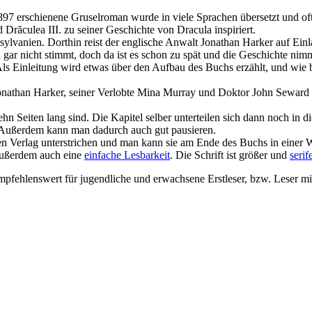
97 erschienene Gruselroman wurde in viele Sprachen übersetzt und oft 
răculea III. zu seiner Geschichte von Dracula inspiriert.
ylvanien. Dorthin reist der englische Anwalt Jonathan Harker auf Ein
gar nicht stimmt, doch da ist es schon zu spät und die Geschichte nimm
 Als Einleitung wird etwas über den Aufbau des Buchs erzählt, und wi
onathan Harker, seiner Verlobte Mina Murray und Doktor John Seward 
ehn Seiten lang sind. Die Kapitel selber unterteilen sich dann noch in 
. Außerdem kann man dadurch auch gut pausieren.
 Verlag unterstrichen und man kann sie am Ende des Buchs in einer Wo
 außerdem auch eine
einfache Lesbarkeit
. Die Schrift ist größer und
serif
Empfehlenswert für jugendliche und erwachsene Erstleser, bzw. Leser m