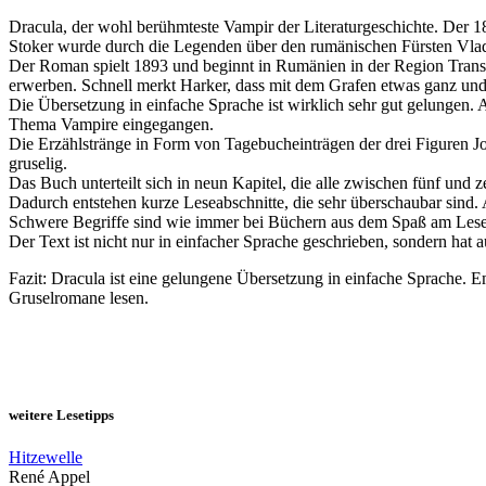
Dracula, der wohl berühmteste Vampir der Literaturgeschichte. Der 18
Stoker wurde durch die Legenden über den rumänischen Fürsten Vlad D
Der Roman spielt 1893 und beginnt in Rumänien in der Region Transs
erwerben. Schnell merkt Harker, dass mit dem Grafen etwas ganz und 
Die Übersetzung in einfache Sprache ist wirklich sehr gut gelungen.
Thema Vampire eingegangen.
Die Erzählstränge in Form von Tagebucheinträgen der drei Figuren J
gruselig.
Das Buch unterteilt sich in neun Kapitel, die alle zwischen fünf und z
Dadurch entstehen kurze Leseabschnitte, die sehr überschaubar sind
Schwere Begriffe sind wie immer bei Büchern aus dem Spaß am Lesen
Der Text ist nicht nur in einfacher Sprache geschrieben, sondern hat
Fazit: Dracula ist eine gelungene Übersetzung in einfache Sprache. 
Gruselromane lesen.
weitere Lesetipps
Hitzewelle
René Appel